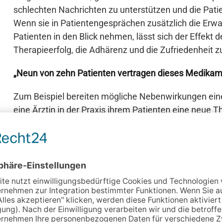
schlechten Nachrichten zu unterstützen und die Pat
Wenn sie in Patientengesprächen zusätzlich die Erw
Patienten in den Blick nehmen, lässt sich der Effekt 
Therapieerfolg, die Adhärenz und die Zufriedenheit z
„Neun von zehn Patienten vertragen dieses Medikam
Zum Beispiel bereiten mögliche Nebenwirkungen ein
eine Ärztin in der Praxis ihrem Patienten eine neue 
ausgewogen über deren Wirkung und Nebenwirkungen
Patienten ist es jedoch ein großer Unterschied, ob di
vertragen dieses Medikament gut“, oder: „Bei zehn P
Nebenwirkungen“. Die erste Formulierung richtet die
Wahrscheinlichkeit, dass die Therapie ohne erheblic
die (deutlich kleinere) Möglichkeit, Nebenwirkungen z