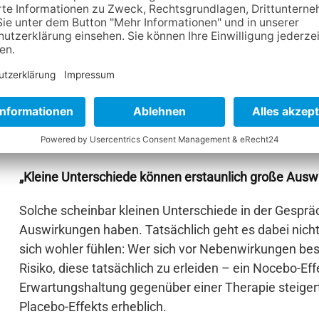
Auch, wie die Ärztin genau über einzelne Nebenwirku
mögliche Nebenwirkungen nicht nur auf, sondern erk
umzugehen, vermittelt sie ihrem Patienten Stärke un
Bewältigungsstrategien, die Patientinnen und Patien
Verlauf durchzuhalten. Eine andere Strategie ist das
positiven Rahmen gesetzt werden: So kann die Ärzti
herausstellen, dass ein Medikament tatsächlich ansch
ertragen.
„Kleine Unterschiede können erstaunlich große Aus
Solche scheinbar kleinen Unterschiede in der Gespr
Auswirkungen haben. Tatsächlich geht es dabei nicht
sich wohler fühlen: Wer sich vor Nebenwirkungen bes
Risiko, diese tatsächlich zu erleiden – ein Nocebo-Eff
Erwartungshaltung gegenüber einer Therapie steigert
Placebo-Effekts erheblich.