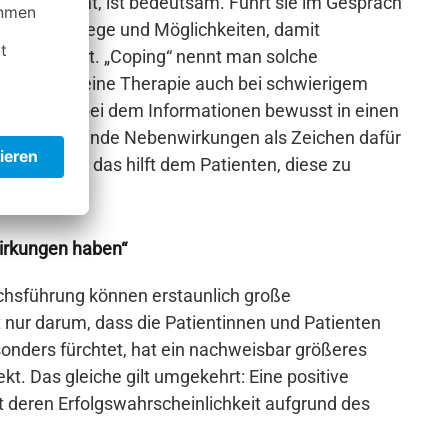
ngen spricht, ist bedeutsam. Führt sie im Gespräch
lärt auch Wege und Möglichkeiten, damit
d Zuversicht. „Coping“ nennt man solche
ten helfen, eine Therapie auch bei schwierigem
 „Framing“, bei dem Informationen bewusst in einen
n zu erwartende Nebenwirkungen als Zeichen dafür
lägt. Auch das hilft dem Patienten, diese zu
wirkungen haben“
ächsführung können erstaunlich große
 nur darum, dass die Patientinnen und Patienten
onders fürchtet, hat ein nachweisbar größeres
ekt. Das gleiche gilt umgekehrt: Eine positive
 deren Erfolgswahrscheinlichkeit aufgrund des